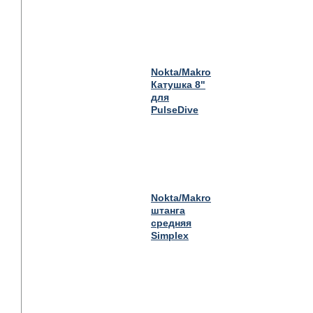
Nokta/Makro
Катушка 8"
для
PulseDive
Nokta/Makro
штанга
средняя
Simplex