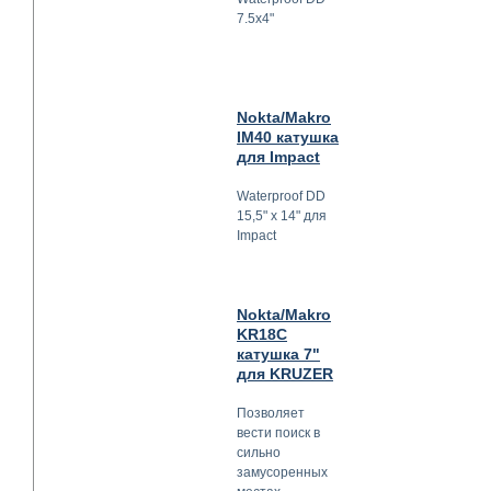
7.5x4"
Nokta/Makro
IM40 катушка
для Impact
Waterproof DD
15,5" x 14" для
Impact
Nokta/Makro
KR18C
катушка 7"
для KRUZER
Позволяет
вести поиск в
сильно
замусоренных