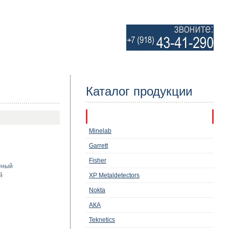
Каталог продукции
Металлоискатели
Minelab
Garrett
Fisher
ёный
й
XP Metaldetectors
Nokta
АКА
Teknetics