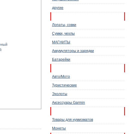
другие
Инструменты, снаряжение
Лопаты, совки
Сумки, чехлы
МАГНИТЫ
ёный
й
Аккумуляторы и зарядки
Батарейки
Навигаторы
Авто/Мото
Туристические
Эхолоты
Аксессуары Garmin
Товары для нумизматов
Товары для нумизматов
Монеты