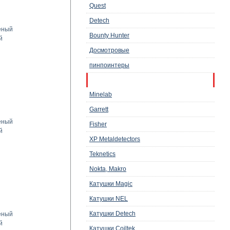
Quest
Detech
ёный
Bounty Hunter
й
Досмотровые
пинпоинтеры
Аксессуары и запчасти
Minelab
Garrett
ёный
Fisher
й
XP Metaldetectors
Teknetics
Nokta, Makro
Катушки Magic
Катушки NEL
Катушки Detech
ёный
й
Катушки Coiltek