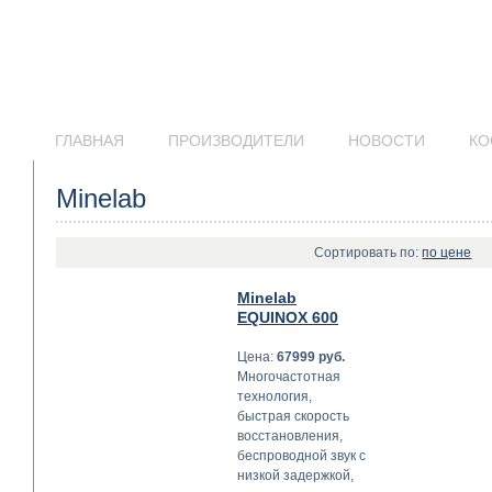
ГЛАВНАЯ
ПРОИЗВОДИТЕЛИ
НОВОСТИ
КО
Minelab
Сортировать по:
по цене
Minelab
EQUINOX 600
Цена:
67999 руб.
М
ногочастотная
технология,
быстрая скорость
восстановления,
беспроводной звук с
низкой задержкой,