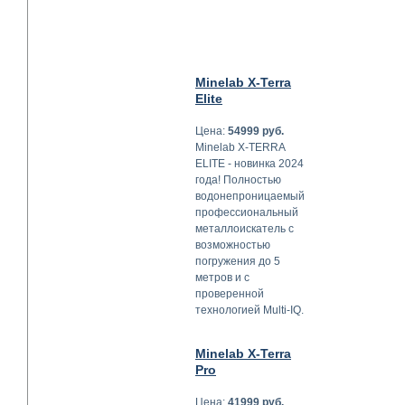
Minelab X-Terra
Elite
Цена:
54999 руб.
Minelab X-TERRA
ELITE - новинка 2024
года! Полностью
водонепроницаемый
профессиональный
металлоискатель с
возможностью
погружения до 5
метров и с
проверенной
технологией Multi-IQ.
Minelab X-Terra
Pro
Цена:
41999 руб.