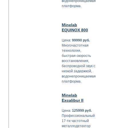
водонепроницаемая
платформа.
Minelab
EQUINOX 800
Цена:
99990 руб.
Многочастотная
технология,
быстрая скорость
восстановления,
беспроводной звук с
низкой задержкой,
водонепроницаемая
платформа.
Minelab
Excalibur II
Цена:
125999 руб.
Профессиональный
17-ти частотный
металлодетектор