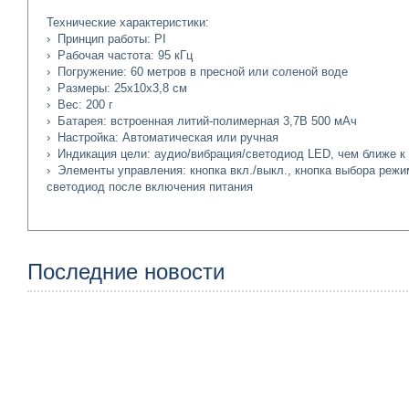
Технические характеристики:
› Принцип работы: PI
› Рабочая частота: 95 кГц
› Погружение: 60 метров в пресной или соленой воде
› Размеры: 25х10х3,8 см
› Вес: 200 г
› Батарея: встроенная литий-полимерная 3,7В 500 мАч
› Настройка: Автоматическая или ручная
› Индикация цели: аудио/вибрация/светодиод LED, чем ближе к 
› Элементы управления: кнопка вкл./выкл., кнопка выбора режим
светодиод после включения питания
Последние новости