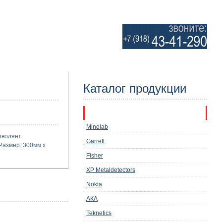
Каталог продукции
Металлоискатели
Minelab
зволяет
Garrett
Размер: 300мм x
Fisher
XP Metaldetectors
Nokta
АКА
Teknetics