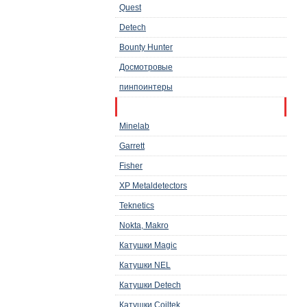
Quest
Detech
Bounty Hunter
Досмотровые
пинпоинтеры
Аксессуары и запчасти
Minelab
Garrett
Fisher
XP Metaldetectors
Teknetics
Nokta, Makro
Катушки Magic
Катушки NEL
Катушки Detech
Катушки Coiltek