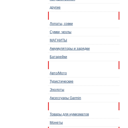
другие
Инструменты, снаряжение
Лопаты, совки
Сумки, чехлы
МАГНИТЫ
Аккумуляторы и зарядки
Батарейки
Навигаторы
Авто/Мото
Туристические
Эхолоты
Аксессуары Garmin
Товары для нумизматов
Товары для нумизматов
Монеты