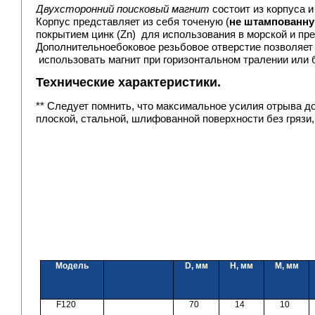
Двухсторонний поисковый магнит
состоит из корпуса и
Корпус представляет из себя точеную (
не штампованн
покрытием цинк (Zn) для использования в морской и пре
Д
ополнительноебоковое резьбовое отверстие позволяе
использовать магнит при горизонтальном тралении или 
Технические характеристики.
** Следует помнить, что максимальное усилия отрыва д
плоской, стальной, шлифованной поверхности без грязи,
Модель
D, мм
H, мм
M, мм
F120
70
14
10